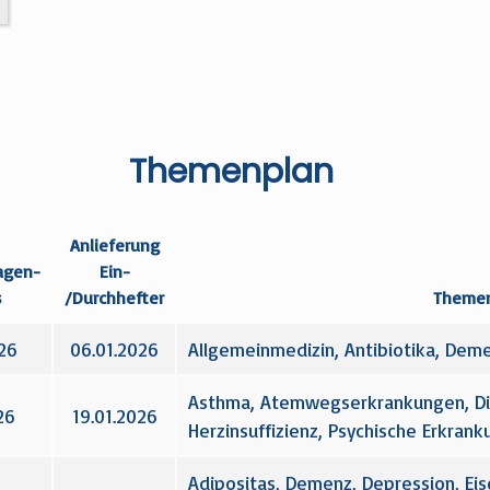
Themenplan
Anlieferung
agen­
Ein-
s
/Durchhefter
Themen
26
06.01.2026
Allgemeinmedizin, Antibiotika, Demen
Asthma, Atemwegserkrankungen, Diab
26
19.01.2026
Herzinsuffizienz, Psychische Erkrank
Adipositas, Demenz, Depression, Ei