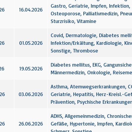
Gastro, Geriatrie, Impfen, Infektion
26
16.04.2026
Osteoporose, Palliativmedizin, Pneu
Sturzrisiko, Vitamine
Covid, Dermatologie, Diabetes melli
26
01.05.2026
Infektion/Erkältung, Kardiologie, Ki
Sonstige, Thrombose
Diabetes mellitus, EKG, Gangunsicher
26
19.05.2026
Männermedizin, Onkologie, Reisemed
Asthma, Atemwegserkrankungen, COP
026
03.06.2026
Geriatrie, Hepatitis, Herz-Kreisl.-G
Prävention, Psychische Erkrankungen
ADHS, Allgemeinmedizin, Chronischer
026
26.06.2026
Gefäße, Hypertonie, Impfen, Kardiol
Schmerz, Sonstige