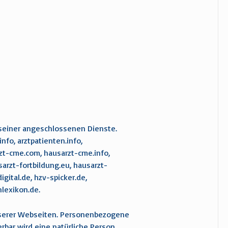
d seiner angeschlossenen Dienste.
nfo, arztpatienten.info,
sarzt-cme.com, hausarzt-cme.info,
arzt-fortbildung.eu, hausarzt-
igital.de, hzv-spicker.de,
hlexikon.de.
serer Webseiten. Personenbezogene
ierbar wird eine natürliche Person