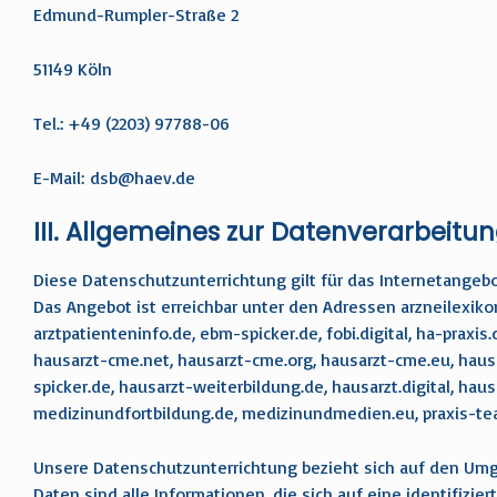
Edmund-Rumpler-Straße 2
51149 Köln
Tel.: +49 (2203) 97788-06
E-Mail:
dsb@haev.de
III. Allgemeines zur Datenverarbeitu
Diese Datenschutzunterrichtung gilt für das Internetangebo
Das Angebot ist erreichbar unter den Adressen arzneilexikon.
arztpatienteninfo.de, ebm-spicker.de, fobi.digital, ha-praxis.
hausarzt-cme.net, hausarzt-cme.org, hausarzt-cme.eu, hausar
spicker.de, hausarzt-weiterbildung.de, hausarzt.digital, hausa
medizinundfortbildung.de, medizinundmedien.eu, praxis-team.
Unsere Datenschutzunterrichtung bezieht sich auf den U
Daten sind alle Informationen, die sich auf eine identifizier