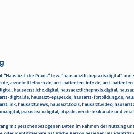
ng
t “Hausärztliche Praxis” bzw. “hausaerztlichepraxis.digital” un
de, arzneimittelbuch.de, arzt-patienten-info.de, arzt-patienten.i
digital, hausaerztliche.digital, hausaerztlichepraxis.digital, hau
zt-digital.de, hausarzt-epaper.de, hausarzt-fortbildung.de, haus
rzt.link, hausarzt.news, hausarzt.tools, hausarzt.video, hausarztd
digital, praxisteam.digital, ptqz.de, verah-lexikon.de und vera
mgang mit personenbezogenen Daten im Rahmen der Nutzung un
te oder identifizierbare natürliche Person beziehen; als identifiz