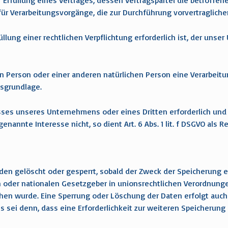
rfüllung eines Vertrages, dessen Vertragspartei die betroffene P
ch für Verarbeitungsvorgänge, die zur Durchführung vorvertraglic
ung einer rechtlichen Verpflichtung erforderlich ist, der unser 
nen Person oder einer anderen natürlichen Person eine Verarbe
htsgrundlage.
esses unseres Unternehmens oder eines Dritten erforderlich und
annte Interesse nicht, so dient Art. 6 Abs. 1 lit. f DSGVO als R
n gelöscht oder gesperrt, sobald der Zweck der Speicherung en
n oder nationalen Gesetzgeber in unionsrechtlichen Verordnung
sehen wurde. Eine Sperrung oder Löschung der Daten erfolgt auc
 sei denn, dass eine Erforderlichkeit zur weiteren Speicherung